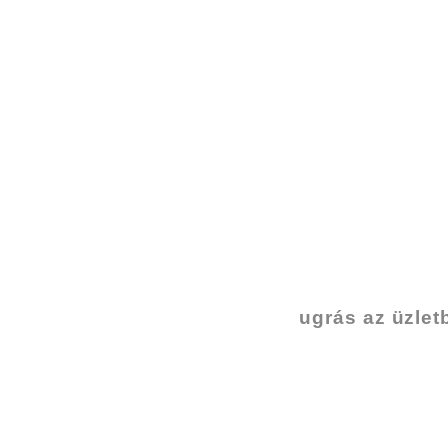
ugrás az üzlet
SZEGED
6724 Szeged, Baka