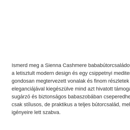
Ismerd meg a Sienna Cashmere bababútorcsaládot
a letisztult modern design és egy csippetnyi medite
gondosan megtervezett vonalak és finom részletek 
eleganciájával kiegészülve mind azt hivatott támo
sugárzó és biztonságos babaszobában cseperedhe
csak stílusos, de praktikus a teljes bútorcsalád, m
igényeire lett szabva.