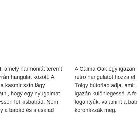
, amely harmóniát teremt
A Calma Oak egy igazán 
rrán hangulat között. A
retro hangulatot hozza el
a kasmír szín lágy
Tölgy bútorlap adja, amit 
gatni, hogy egy nyugalmat
igazán különlegessé. A fe
ssen fel kisbabád. Nem
fogantyúk, valamint a bab
ely a babád és a család
koronázzák meg.